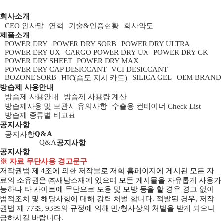
회사소개
CEO 인사말
연혁
기술&인증현황
회사약도
제품소개
POWER DRY
POWER DRY SORB
POWER DRY ULTRA
POWER DRY UX
CARGO POWER DRY UX
POWER DRY CK
POWER DRY SHEET
POWER DRY MAX
POWER DRY CAP DESICCANT
VCI DESICCANT
BOZONE SORB
SILICA GEL
OEM BRAND
HIC(습도 지시 카드)
방습제 사용안내
방습제 사용안내
방습제 사용량 계산
방습제사용 및 보관시 유의사항
수출용 컨테이너 Check List
방습제 종류별 비교표
공지사항
Q&A
공지사항
Q&A
공지사항
공지사항
※ 자료 무단사용 경고문구
저작권법 제 4조에 의한 저작물로 저희 홈페이지에 게시된 모든 자
료의 소유권은 ㈜새남소재에 있으며 모든 게시물을 자유롭게 사용가
능하나 타 사이트에 무단으로 도용 및 모방 등을 할 경우 경고 없이
법적조치 및 해당사항에 대해 강력 처벌 합니다. 적발된 경우, 저작
권법 제 77조, 93조의 규정에 의해 민/형사상의 처벌을 받게 되오니
금하시길 바랍니다.