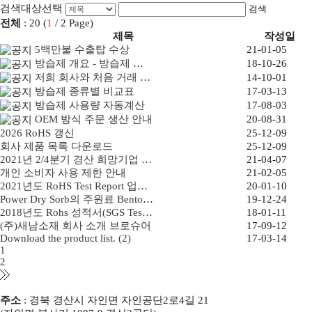
검색대상선택
검색
전체
: 20 (
1
/ 2 Page)
제목
작성일
5백만불 수출탑 수상
21-01-05
방습제 개요 - 방습제 관련 일반 지식
18-10-26
저희 회사와 처음 거래 하시는 방법 안내
14-10-01
방습제 종류별 비교표
17-03-13
방습제 사용량 자동계산
17-08-03
OEM 방식 주문 생산 안내
20-08-31
2026 RoHS 갱신
25-12-09
회사 제품 목록 다운로드
25-12-09
2021년 2/4분기 경산 희망기업 선정(제40호)
21-04-07
개인 소비자 사용 제한 안내
21-02-05
2021년도 RoHS Test Report 업데이트
20-01-10
Power Dry Sorb의 주원료 Bentonite …
19-12-24
2018년도 Rohs 성적서(SGS Test Repor…
18-01-11
(주)새남소재 회사 소개 브로슈어
17-09-12
Download the product list. (2)
17-03-14
1
2
주소
: 경북 경산시 자인면 자인공단2로4길 21